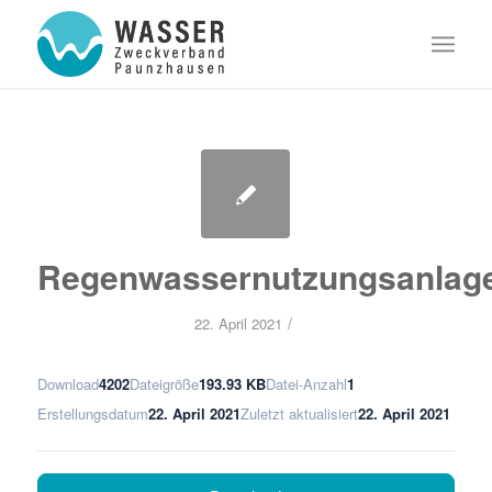
Regenwassernutzungsanlag
/
22. April 2021
Download
4202
Dateigröße
193.93 KB
Datei-Anzahl
1
Erstellungsdatum
22. April 2021
Zuletzt aktualisiert
22. April 2021