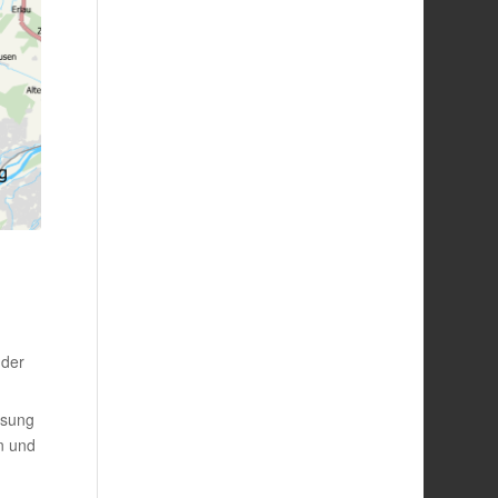
 der
ssung
n und