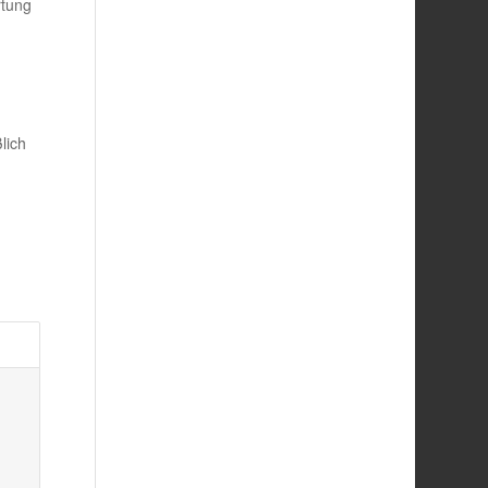
rtung
lich