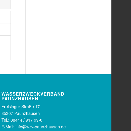
WASSERZWECKVERBAND
PAUNZHAUSEN
Freisinger Straße 17
85307 Paunzhausen
Tel.: 08444 / 917 99-0
E-Mail:
info@wzv-paunzhausen.de