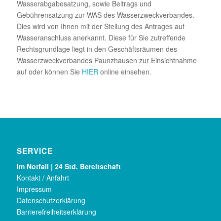
Wasserabgabesatzung, sowie Beitrags und
Gebührensatzung zur WAS des Wasserzweckverbandes.
Dies wird von Ihnen mit der Stellung des Antrages auf
Wasseranschluss anerkannt. Diese für Sie zutreffende
Rechtsgrundlage liegt in den Geschäftsräumen des
Wasserzweckverbandes Paunzhausen zur Einsichtnahme
auf oder können Sie
HIER
online einsehen.
SERVICE
Im Notfall | 24 Std. Bereitschaft
Kontakt / Anfahrt
Impressum
Datenschutzerklärung
Barrierefreiheitserklärung