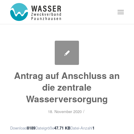
Antrag auf Anschluss an
die zentrale
Wasserversorgung
/
18. November 2020
Download
8189
Dateigröße
47.71 KB
Datei-Anzahl
1